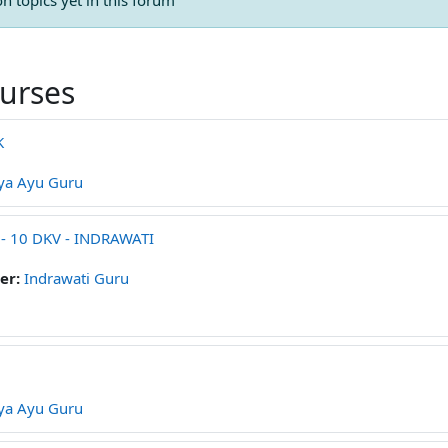
n topics yet in this forum
ourses
K
ya Ayu Guru
 - 10 DKV - INDRAWATI
er:
Indrawati Guru
ya Ayu Guru