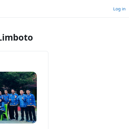
Log in
Limboto